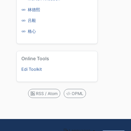
林德熙
吕毅
格心
Online Tools
Edi Toolkit
RSS / Atom
OPML
Languages