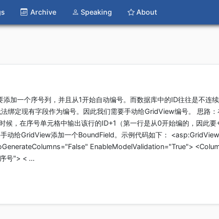
gs
Archive
Speaking
About
w需要添加一个序号列，并且从1开始自动编号。而数据库中的ID往往是不连
绑定现有字段作为编号。因此我们需要手动给GridView编号。 思路：
成的时候，在序号单元格中输出该行的ID+1（第一行是从0开始编的，因此要
GridView添加一个BoundField。示例代码如下： <asp:GridView 
toGenerateColumns="False" EnableModelValidation="True"> <Colu
="序号"> < …