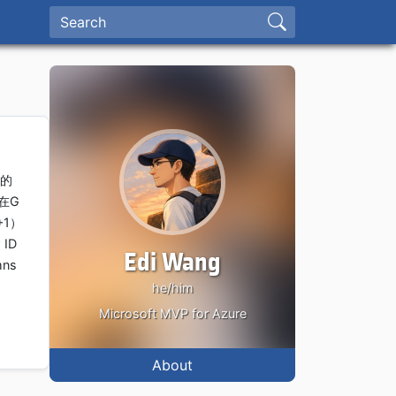
续的
在G
+1）
ID
Edi Wang
mns
he/him
Microsoft MVP for Azure
About