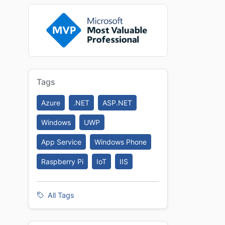
Tags
Azure
.NET
ASP.NET
Windows
UWP
App Service
Windows Phone
Raspberry Pi
IoT
IIS
All Tags