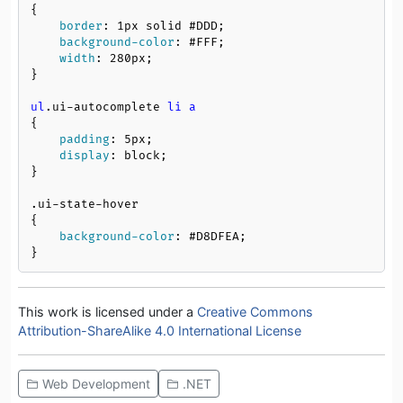
{

border
: 
1px
 solid 
#DDD
;

background-color
: 
#FFF
;

width
: 
280px
;

}

ul
.ui-autocomplete
li
a
{

padding
: 
5px
;

display
: block;

}

.ui-state-hover
{

background-color
: 
#D8DFEA
;

}
This work is licensed under a
Creative Commons
Attribution-ShareAlike 4.0 International License
Web Development
.NET