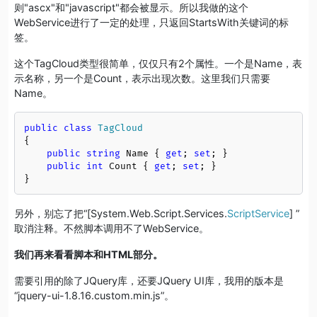
则"ascx"和"javascript"都会被显示。所以我做的这个
WebService进行了一定的处理，只返回StartsWith关键词的标
签。
这个TagCloud类型很简单，仅仅只有2个属性。一个是Name，表
示名称，另一个是Count，表示出现次数。这里我们只需要
Name。
public
class
TagCloud
{

public
string
 Name { 
get
; 
set
; }

public
int
 Count { 
get
; 
set
; }

}
另外，别忘了把“[System.Web.Script.Services.
ScriptService
] ”
取消注释。不然脚本调用不了WebService。
我们再来看看脚本和HTML部分。
需要引用的除了JQuery库，还要JQuery UI库，我用的版本是
“jquery-ui-1.8.16.custom.min.js”。