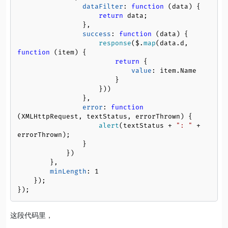
dataFilter
: 
function
 (
data
) {

return
 data;

                },

success
: 
function
 (
data
) {

response
($.
map
(data.
d
, 
function
 (
item
) {

return
 {

value
: item.
Name
                        }

                    }))

                },

error
: 
function
(
XMLHttpRequest, textStatus, errorThrown
) {

alert
(textStatus + 
": "
 + 
errorThrown);

                }

            })

        },

minLength
: 
1
    });

});
这段代码里，