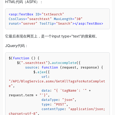
HTML代码（ASPX）：
<
asp:TextBox
ID
=
"txtSearch"
CssClass
=
"searchtext"
MaxLength
=
"30"
runat
=
"server"
ToolTip
=
"Search"
>
</
asp:TextBox
>
它最后表现在网页上，是一个input type="text"的搜索框。
JQuery代码：
$(
function
 (
) {

    $(
".searchtext"
).
autocomplete
({

source
: 
function
 (
request, response
) {

            $.
ajax
({

url
: 
"/API/BlogService.asmx/GetAllTagsForAutoComplet
e"
,

data
: 
"{ 'tagName': '"
 + 
request.
term
 + 
"'}"
,

dataType
: 
"json"
,

type
: 
"POST"
,

contentType
: 
"application/json; 
charset=utf-8"
,
