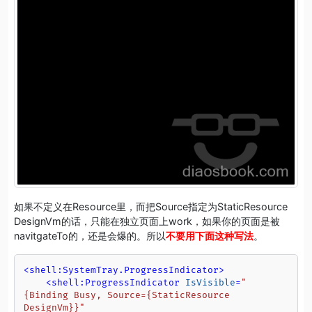
如果不定义在Resource里，而把Source指定为StaticResource
DesignVm的话，只能在独立页面上work，如果你的页面是被
navitgateTo的，还是会爆的。所以
不要用下面这种写法
。
<
shell:SystemTray.ProgressIndicator
>
<
shell:ProgressIndicator
IsVisible
=
"
{Binding Busy, Source={StaticResource 
DesignVm}}"