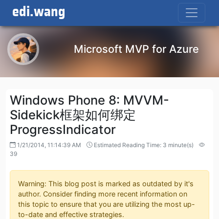
edi.wang
Microsoft MVP for Azure
Windows Phone 8: MVVM-
Sidekick框架如何绑定
ProgressIndicator
1/21/2014, 11:14:39 AM
Estimated Reading Time: 3 minute(s)
39
Warning: This blog post is marked as outdated by it's
author. Consider finding more recent information on
this topic to ensure that you are utilizing the most up-
to-date and effective strategies.