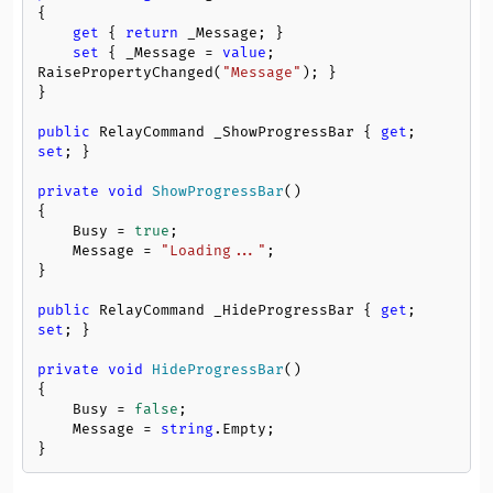
{

get
 { 
return
 _Message; }

set
 { _Message = 
value
; 
RaisePropertyChanged(
"Message"
); }

}

public
 RelayCommand _ShowProgressBar { 
get
; 
set
; }

private
void
ShowProgressBar
()
{

    Busy = 
true
;

    Message = 
"Loading..."
;

}

public
 RelayCommand _HideProgressBar { 
get
; 
set
; }

private
void
HideProgressBar
()
{

    Busy = 
false
;

    Message = 
string
.Empty;

}