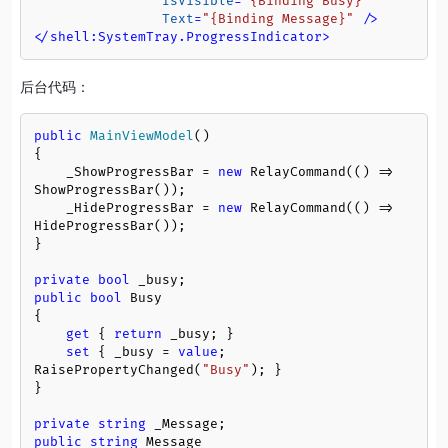
IsVisible
=
"{Binding Busy}"
Text
=
"{Binding Message}"
 />
</
shell:SystemTray.ProgressIndicator
>
后台代码：
public
MainViewModel
()
{

    _ShowProgressBar = 
new
 RelayCommand(() => 
ShowProgressBar());

    _HideProgressBar = 
new
 RelayCommand(() => 
HideProgressBar());

}

private
bool
public
bool
 Busy

{

get
 { 
return
 _busy; }

set
 { _busy = 
value
; 
RaisePropertyChanged(
"Busy"
); }

}

private
string
public
string
 Message
