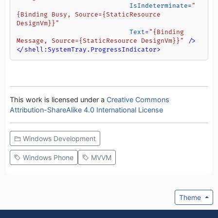
IsIndeterminate
=
"
{Binding Busy, Source={StaticResource 
DesignVm}}"
Text
=
"{Binding 
Message, Source={StaticResource DesignVm}}"
 />
</
shell:SystemTray.ProgressIndicator
>
This work is licensed under a
Creative Commons
Attribution-ShareAlike 4.0 International License
Windows Development
Windows Phone
MVVM
Theme