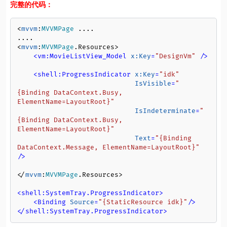
完整的代码：
<
mvvm
:
MVVMPage
 ....

....

<
mvvm
:
MVVMPage
.
Resources
>

<
vm:MovieListView_Model
x:Key
=
"DesignVm"
 />
<
shell:ProgressIndicator
x:Key
=
"idk"
IsVisible
=
"
{Binding DataContext.Busy, 
ElementName=LayoutRoot}"
IsIndeterminate
=
"
{Binding DataContext.Busy, 
ElementName=LayoutRoot}"
Text
=
"{Binding 
DataContext.Message, ElementName=LayoutRoot}"
/>
</
mvvm
:
MVVMPage
.
Resources
>

<
shell:SystemTray.ProgressIndicator
>
<
Binding
Source
=
"{StaticResource idk}"
/>
</
shell:SystemTray.ProgressIndicator
>