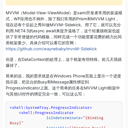
MVVM（Model-View-ViewModel）是xaml开发者常用的装逼模
式，WP应用也不例外，除了我们常用的Prism和MVVM Light，
现在还有个后起之秀叫做MVVM-Sidekick。用了它，就可以充分
利用.NET4.5的async await来提升逼格了，这个轻量级框架也提
供了非常便捷的代码模板，同样完成一个功能需要花费的精力比同
类框架要少。具体介绍可以看它的官网：
https://github.com/waynebaby/mvvM-Sidekick
但是，在DataContext的处理上，这个框架有些特殊。前几天我就
爆掉了。
简单的说，我的需求就是在Windows Phone页面上显示一个进度
指示器，把后台的Busy和Message属性绑定到
ProgressIndicator上面。这个简单的任务在MVVM Light框架中
与其他UI控件的绑定完全一致，可以这么写：
<
shell:SystemTray.ProgressIndicator
>
<
shell:ProgressIndicator
IsIndeterminate
=
"{Binding 
Busy}"