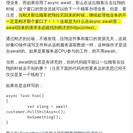
理业务。而如果你用了async await，那么在这位顾客出去拉翔的
时候，这个窗口的营业员就可以给下一个顾客办理业务，但是，要
注意，
当刚才那位顾客把翔拉完回来的时候，继续处理他业务的不
一定是刚才那个窗口了！！！这就是为什么在async await里，
await回来的请求未必能找到刚才的httpcontext。
通过刚才的比喻，不难发现，拉翔这件事和窗口的资源无关，这就
好像IO操作读写文件和从远程服务器取数据一样，这种操作才是适
合await的。如果是要服务器CPU参与的工作，则不用await。
当然，await的位置是有讲究的，你的代码能不能让一位顾客在拉
翔的时候去干别的事？（注意下面的代码所想要表达的意思已经不
仅仅是某一个线程了）
如果你是这样写的：
async Task Foo()

{

         var xiang = await 
customer.PullShitAsync();

         DoSomething();

}