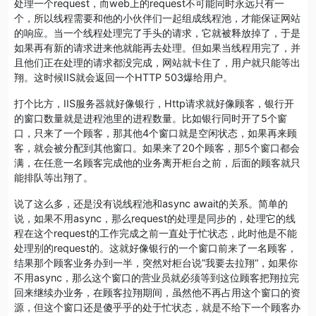
处理一个request，而web上的request不可能同时永远只有一
个，所以线程需要和他的小伙伴们一起组成线程池，才能保证网站
的响应。当一个线程处理完了手头的请求，它就被释放掉了，于是
如果再有新的请求进来他就能再去处理。但如果当线程用完了，并
且他们正在处理的请求都没完成，网站就卡住了，用户就只能等出
翔。这时候IIS就会返回一个HTTP 503爆给用户。
打个比方，IIS服务器就好像银行，Http请求就好像顾客，银行开
的窗口数量就是进程池里的进程数量。比如银行同时开了5个窗
口，只来了一个顾客，那其他4个窗口就是空闲状态，如果再来顾
客，就会被分配到其他窗口。如果来了20个顾客，那5个窗口都会
满，在任意一名顾客完成他的业务离开柜台之前，后面的顾客就只
能排队等出翔了。
说了这么多，还是没有说线程池和async await的关系。简单的
说，如果不用async，那么request的处理是同步的，处理它的线
程在这个request的工作完成之前一直处于忙状态，此时他是不能
处理别的request的。这就好像银行的一个窗口前来了一名顾客，
结果那个顾客业务办到一半，突然对柜台说”我要去拉翔“，如果你
不用async，那么这个窗口的营业员就必须等到这位顾客把翔拉完
回来继续办业务，在顾客拉翔期间，虽然他不再占用这个窗口的资
源，但这个窗口还是傻乎乎的处于忙状态，就是不给下一个顾客办