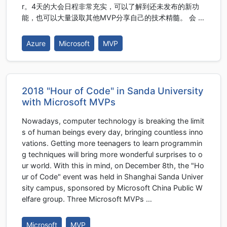
r。4天的大会日程非常充实，可以了解到还未发布的新功
能，也可以大量汲取其他MVP分享自己的技术精髓。 会 …
Azure
Microsoft
MVP
2018 "Hour of Code" in Sanda University
with Microsoft MVPs
Nowadays, computer technology is breaking the limit
s of human beings every day, bringing countless inno
vations. Getting more teenagers to learn programmin
g techniques will bring more wonderful surprises to o
ur world. With this in mind, on December 8th, the "Ho
ur of Code" event was held in Shanghai Sanda Univer
sity campus, sponsored by Microsoft China Public W
elfare group. Three Microsoft MVPs …
Microsoft
MVP